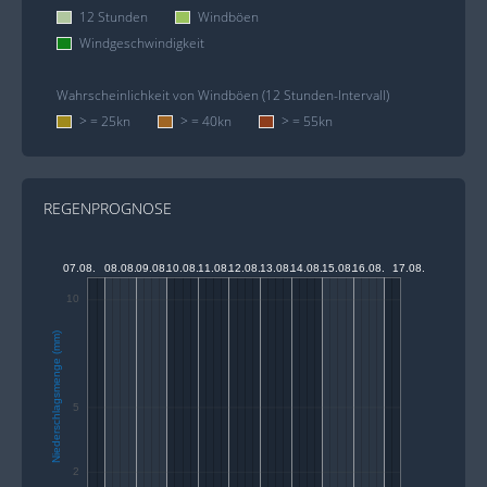
12 Stunden
Windböen
Windgeschwindigkeit
Wahrscheinlichkeit von Windböen (12 Stunden-Intervall)
> = 25kn
> = 40kn
> = 55kn
REGENPROGNOSE
07.08.
08.08.
09.08.
10.08.
11.08.
12.08.
13.08.
14.08.
15.08.
16.08.
17.08.
10
Niederschlagsmenge (mm)
5
2