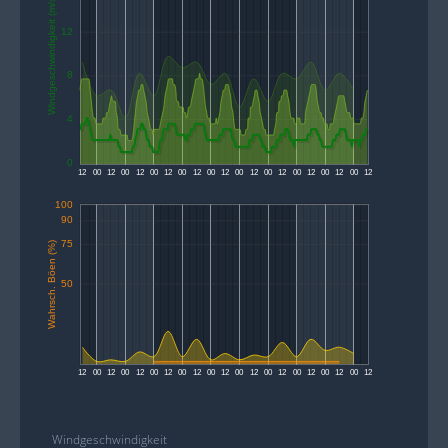
Windgeschwindigkeit (m/s)
12
8
4
0
12
00
12
00
12
00
12
00
12
00
12
00
12
00
12
00
12
00
12
00
12
100
90
75
Wahrsch. Böen (%)
50
12
00
12
00
12
00
12
00
12
00
12
00
12
00
12
00
12
00
12
00
12
Windgeschwindigkeit