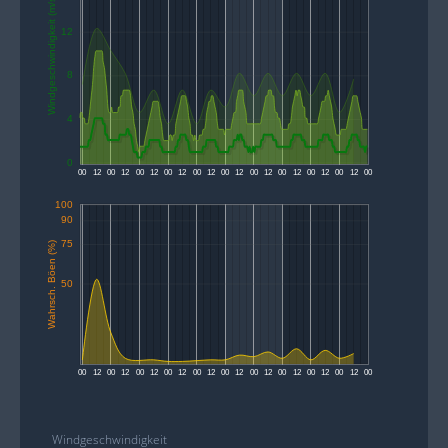
Windgeschwindigkeit (m/s)
12
8
4
0
00
12
00
12
00
12
00
12
00
12
00
12
00
12
00
12
00
12
00
12
00
100
90
75
Wahrsch. Böen (%)
50
00
12
00
12
00
12
00
12
00
12
00
12
00
12
00
12
00
12
00
12
00
Windgeschwindigkeit